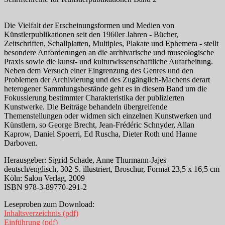
Die Vielfalt der Erscheinungsformen und Medien von
Künstlerpublikationen seit den 1960er Jahren - Bücher,
Zeitschriften, Schallplatten, Multiples, Plakate und Ephemera - stellt
besondere Anforderungen an die archivarische und museologische
Praxis sowie die kunst- und kulturwissenschaftliche Aufarbeitung.
Neben dem Versuch einer Eingrenzung des Genres und den
Problemen der Archivierung und des Zugänglich-Machens derart
heterogener Sammlungsbestände geht es in diesem Band um die
Fokussierung bestimmter Charakteristika der publizierten
Kunstwerke. Die Beiträge behandeln übergreifende
Themenstellungen oder widmen sich einzelnen Kunstwerken und
Künstlern, so George Brecht, Jean-Frédéric Schnyder, Allan
Kaprow, Daniel Spoerri, Ed Ruscha, Dieter Roth und Hanne
Darboven.
Herausgeber: Sigrid Schade, Anne Thurmann-Jajes
deutsch/englisch, 302 S. illustriert, Broschur, Format 23,5 x 16,5 cm
Köln: Salon Verlag, 2009
ISBN 978-3-89770-291-2
Leseproben zum Download:
Inhaltsverzeichnis (pdf)
Einführung (pdf)