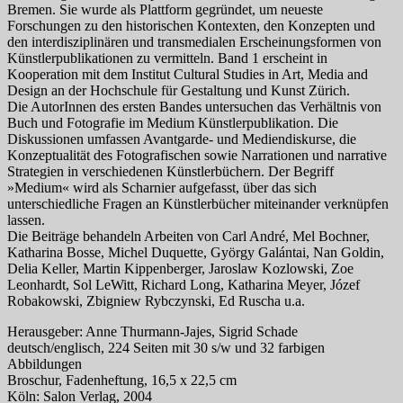
Bremen. Sie wurde als Plattform gegründet, um neueste
Forschungen zu den historischen Kontexten, den Konzepten und
den interdisziplinären und transmedialen Erscheinungsformen von
Künstlerpublikationen zu vermitteln. Band 1 erscheint in
Kooperation mit dem Institut Cultural Studies in Art, Media and
Design an der Hochschule für Gestaltung und Kunst Zürich.
Die AutorInnen des ersten Bandes untersuchen das Verhältnis von
Buch und Fotografie im Medium Künstlerpublikation. Die
Diskussionen umfassen Avantgarde- und Mediendiskurse, die
Konzeptualität des Fotografischen sowie Narrationen und narrative
Strategien in verschiedenen Künstlerbüchern. Der Begriff
»Medium« wird als Scharnier aufgefasst, über das sich
unterschiedliche Fragen an Künstlerbücher miteinander verknüpfen
lassen.
Die Beiträge behandeln Arbeiten von Carl André, Mel Bochner,
Katharina Bosse, Michel Duquette, György Galántai, Nan Goldin,
Delia Keller, Martin Kippenberger, Jaroslaw Kozlowski, Zoe
Leonhardt, Sol LeWitt, Richard Long, Katharina Meyer, Józef
Robakowski, Zbigniew Rybczynski, Ed Ruscha u.a.
Herausgeber: Anne Thurmann-Jajes, Sigrid Schade
deutsch/englisch, 224 Seiten mit 30 s/w und 32 farbigen
Abbildungen
Broschur, Fadenheftung, 16,5 x 22,5 cm
Köln: Salon Verlag, 2004