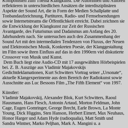
Komponisten zum Thema Klangkunst. Die Autorinnen und Autoren
reflektieren in unterschiedlichen Ansätzen die interdisziplinären
Aspekte der Sound Art, die in Form der Medien Schallplatte und
Tonbandaufzeichnung, Partituren, Radio- und Fernsehsendungen
sowie Internetstreams die Öffentlichkeit erreicht. Dabei zeichnen sie
die Entwicklung der Klangkunst zur Zeit der Russischen
Avantgarde, des Futurismus und Dadaismus am Anfang des 20.
Jahrhunderts nach. Sie untersuchen auch den Zusammenhang der
Sound Art mit den intermedialen Tendenzen von Fluxus, der Neuen
und Elektronischen Musik, Konkreten Poesie, der Klanggestaltung
im Film sowie ihren Einfluss auf das in den 1990ern viel diskutierte
Crossover von Musik und Kunst.
Dem Buch liegt eine Audio-CD mit 17 ausgewählten Hörbeispielen
bei. Z. B. Auszüge aus Vladimir Majakovskijs
Gedichtdeklamationen, Kurt Schwitters Vortrag seiner „Ursonate“,
aktuelle Klangexperimente aus dem Bereich der Radiokunst sowie
Ausschnitte aus Luc Bessons Film „The Fifth Element“ von 1997.
Künstler:
Vladimir Majakovskij, Alexander Blok, Kurt Schwitters, Raoul
Hausmann, Hans Flesch, Antonin Artaud, Morton Feldman, John
Cage, Eugen Gomringer, George Brecht, Earle Brown, La Monte
Young, Dick Higgins, Sten Hanson, Herbert Eimert, Max Neuhaus,
Honor Harger und Adam Hyde (radioqualia), Matt Smith und
Sandra Wintner, Marko Peljhan, Mark A. Mangini u. a