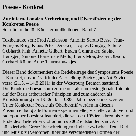
Poesie - Konkret
Zur internationalen Verbreitung und Diversifizierung der
Konkreten Poesie
Schriftenreihe für Künstlerpublikationen, Band 7
Textbeiträge von: Fred Andersson, Antonio Sergio Bessa, Jean-
François Bory, Klaus Peter Dencker, Jacques Donguy, Sabine
Gebhardt Fink, Annette Gilbert, Eugen Gomringer, Sabine
Hänsgen, Simone Homem de Mello, Franz Mon, Jesper Olsson,
Gerhard Rühm, Anne Thurmann-Jajes
Dieser Band dokumentiert die Redebeiträge des Symposiums Poesie
– Konkret, das anlässlich der Ausstellung Poetry goes Art & vice
versa (21.5. – 14.8.2011) in der Weserburg Bremen stattfand.
Die Konkrete Poesie kann zum einen als eine erste globale Literatur
auf der Basis ästhetischer Prinzipien und zum anderen als
Kunstströmung der 1950er bis 1980er Jahre bezeichnet werden.
Unter Konkreter Poesie als Oberbegriff werden in diesem
Zusammenhang alle Formen experimenteller, visueller, auditiver und
radiophoner Poesie subsumiert, die seit den 1950er Jahren bis zum
Ende des Bielefelder Colloquiums 2002 entstanden sind. Als
künstlerische Grenzüberschreitungen sind sie zwischen Text, Bild
und Musik zu verordnen, über die verschiedenen Formen der