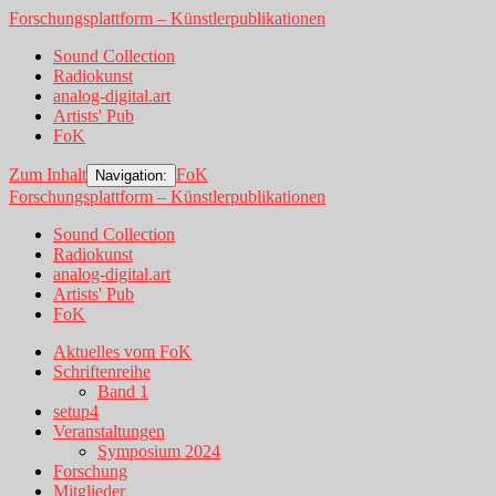
Forschungsplattform – Künstlerpublikationen
Sound Collection
Radiokunst
analog-digital.art
Artists' Pub
FoK
Zum Inhalt
FoK
Navigation:
Forschungsplattform – Künstlerpublikationen
Sound Collection
Radiokunst
analog-digital.art
Artists' Pub
FoK
Aktuelles vom FoK
Schriftenreihe
Band 1
setup4
Veranstaltungen
Symposium 2024
Forschung
Mitglieder